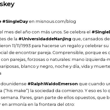
skey
e
#SingleDay
en misnous.com/blog
 y el mes del año con más unos. Se celebra el
#Single
tes de la
#UniversidaddeNanjing
que, cansados de
igieron 11/11/1993 para hacerse un regalo y celebrar su 
social de encontrar pareja. Comprensible, porque es 
o con parejas, forzosas o naturales: mano izquierda-
mariposas, blanco y negro, noche y día, vida y muerte
a
tadounidense
#RalphWaldoEmerson
que cuando u
a (“his make”) la sociedad da comienzo. Y eso es lo
ta semana. Pares, gran parte de ellos opuestos, que
 en armonía en la frontera del otro: