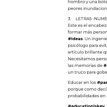
hombro y una botel
peores inundacione
3. LETRAS -NUMERO
Este es el encabez
formar más perso
#ideas
. Un ingeni
psicólogo para evit
artículo brillante 
Necesitamos pers
las memorias de
#
un truco para gob
Educar en los
#pa
porque como decía
probabilidades en 
#educationiskey