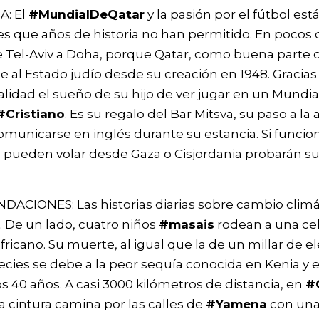
A: El
#MundialDeQatar
y la pasión por el fútbol es
es que años de historia no han permitido. En pocos 
 Tel-Aviv a Doha, porque Qatar, como buena parte d
 al Estado judío desde su creación en 1948. Gracias 
idad el sueño de su hijo de ver jugar en un Mundial
#Cristiano
. Es su regalo del Bar Mitsva, su paso a la
unicarse en inglés durante su estancia. Si funciona
 pueden volar desde Gaza o Cisjordania probarán su
ACIONES: Las historias diarias sobre cambio climá
 De un lado, cuatro niños
#masais
rodean a una c
fricano. Su muerte, al igual que la de un millar de el
pecies se debe a la peor sequía conocida en Kenia y 
os 40 años. A casi 3000 kilómetros de distancia, en
#
a cintura camina por las calles de
#Yamena
con una