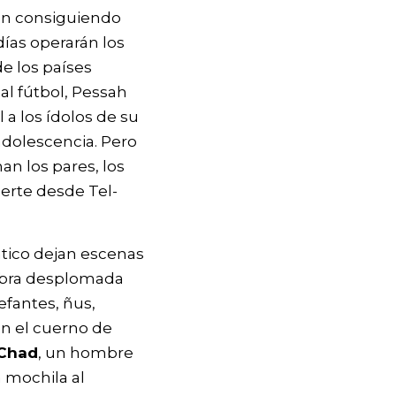
tán consiguiendo
días operarán los
e los países
al fútbol, Pessah
 a los ídolos de su
 adolescencia. Pero
n los pares, los
erte desde Tel-
tico dejan escenas
ebra desplomada
efantes, ñus,
en el cuerno de
Chad
, un hombre
 mochila al