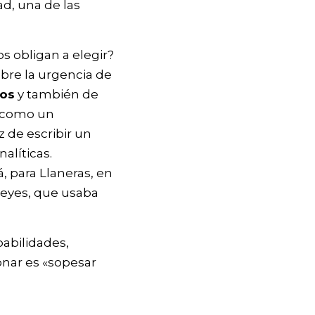
d, una de las
 obligan a elegir?
bre la urgencia de
os
y también de
r como un
z de escribir un
alíticas.
á, para Llaneras, en
 leyes, que usaba
abilidades,
zonar es «sopesar