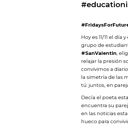
#educationi
#FridaysForFutur
Hoy es 11/11 el día
grupo de estudian
#SanValentin
, el
relajar la presión 
convivimos a diari
la simetría de las 
tú: juntos, en parej
Decía el poeta es
encuentra su parej
en las noticias es
hueco para convivir