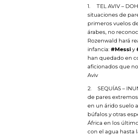
1. TEL AVIV – DOH
situaciones de par
primeros vuelos de
árabes, no reconoce
Rozenwald hará real
infancia:
#Messi
y
han quedado en com
aficionados que no
Aviv
2. SEQUÍAS – INUND
de pares extremos.
en un árido suelo a
búfalos y otras es
África en los últim
con el agua hasta l