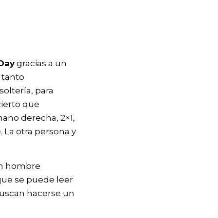
Day
gracias a un
 tanto
soltería, para
cierto que
mano derecha, 2×1,
. La otra persona y
n hombre
 que se puede leer
 buscan hacerse un