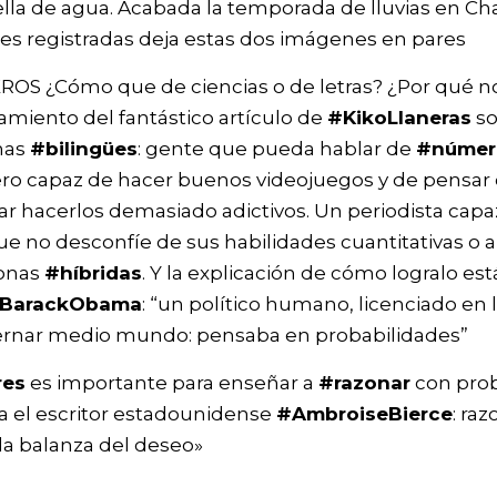
la de agua. Acabada la temporada de lluvias en Cha
s registradas deja estas dos imágenes en pares
S ¿Cómo que de ciencias o de letras? ¿Por qué nos
amiento del fantástico artículo de
#KikoLlaneras
so
nas
#bilingües
: gente que pueda hablar de
#númer
ero capaz de hacer buenos videojuegos y de pensa
ar hacerlos demasiado adictivos. Un periodista capa
que no desconfíe de sus habilidades cuantitativas o an
onas
#híbridas
. Y la explicación de cómo logralo est
BarackObama
: “un político humano, licenciado en
ernar medio mundo: pensaba en probabilidades”
res
es importante para enseñar a
#razonar
con prob
 el escritor estadounidense
#AmbroiseBierce
: ra
la balanza del deseo»