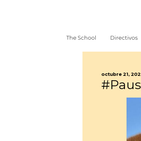
The School
Directivos
octubre 21, 20
#Paus