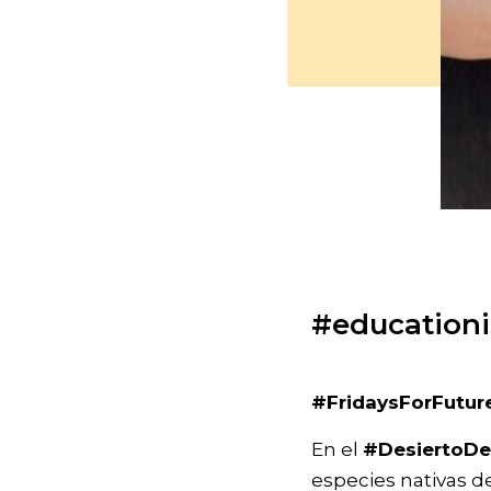
#educationi
#FridaysForFutur
En el
#DesiertoD
especies nativas d