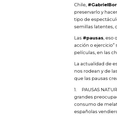
Chile,
#GabrielBor
preservarlo y hace
tipo de espectácul
semillas latentes, 
Las
#pausas
, eso 
acción o ejercicio”
películas, en las
La actualidad de e
nos rodean y de la
que las pausas cre
1. PAUSAS NATURAL
grandes preocupaci
consumo de melaton
españolas vendiero