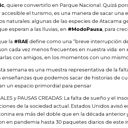
ic
, quiere convertirlo en Parque Nacional. Quizá p
r accesible el turismo, es una manera de sacar una
os naturales: algunas de las especies de Atacama g
que esperan a las lluvias, en
#ModoPausa
, para crec
que la
#RAE
define como una “breve interrupción d
 son cada vez menos frecuentes en nuestra vida: en el
 charlas con amigos, en los momentos con uno mism
sta semana es una muestra representativa de la fal
s enseñanzas que podemos sacar de historias de cult
an un espacio primordial para pensar
ES y PAUSAS CREADAS: La falta de sueño y el inso
ones de la sociedad actual. Estados Unidos avisó e
ina era más del doble que en la década anterior y
n en pandemia hasta 30 paquetes diarios de este i