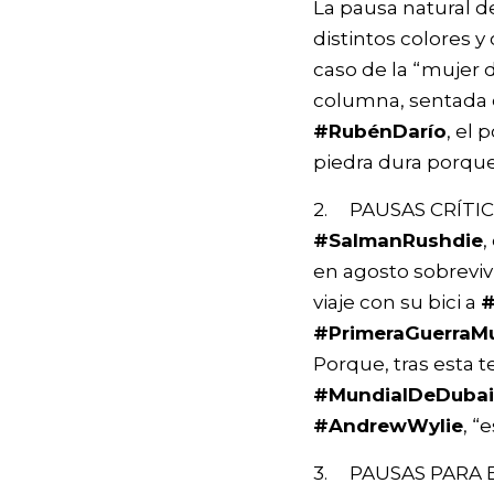
La pausa natural de
distintos colores y
caso de la “mujer 
columna, sentada e
#RubénDarío
, el 
piedra dura porque 
2. PAUSAS CRÍTIC
#SalmanRushdie
,
en agosto sobreviv
viaje con su bici a
#
#PrimeraGuerraMu
Porque, tras esta t
#MundialDeDubai
#AndrewWylie
, “
3. PAUSAS PARA EN