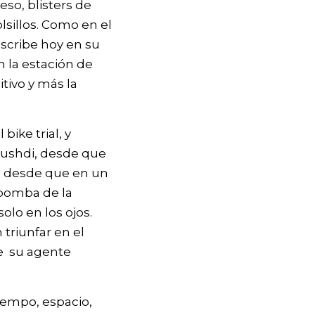
eso, blisters de
lsillos. Como en el
scribe hoy en su
n la estación de
itivo y más la
l bike trial, y
 Rushdi, desde que
u, desde que en un
 bomba de la
olo en los ojos.
 triunfar en el
ce su agente
empo, espacio,