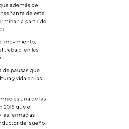
orque además de
 enseñanza de este
erminan a partir de
er
el movimiento,
 trabajo, en las
o
ta de pausas que
ura y vida en las
mnio es una de las
n 2018 que el
 las farmacias
nductor del sueño.