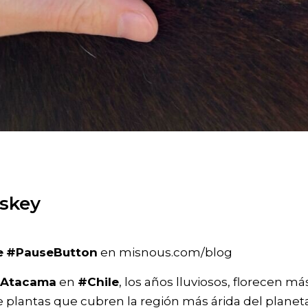
skey
e
#PauseButton
en misnous.com/blog
eAtacama
en
#Chile
, los años lluviosos, florecen m
e plantas que cubren la región más árida del planeta