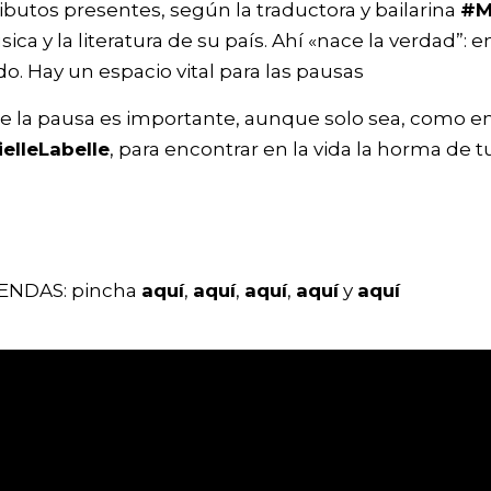
ibutos presentes, según la traductora y bailarina
#M
sica y la literatura de su país. Ahí «nace la verdad”: 
do. Hay un espacio vital para las pausas
de la pausa es importante, aunque solo sea, como en
elleLabelle
, para encontrar en la vida la horma de t
NDAS: pincha
aquí
,
aquí
,
aquí
,
aquí
y
aquí