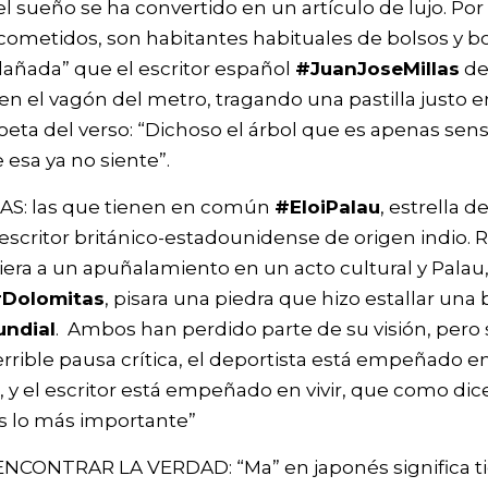
l sueño se ha convertido en un artículo de lujo. Por 
 cometidos, son habitantes habituales de bolsos y bo
dañada” que el escritor español
#JuanJoseMillas
de
n el vagón del metro, tragando una pastilla justo e
poeta del verso: “Dichoso el árbol que es apenas sens
esa ya no siente”.
AS: las que tienen en común
#EloiPalau
, estrella de
 escritor británico-estadounidense de origen indio.
iera a un apuñalamiento en un acto cultural y Pala
Dolomitas
, pisara una piedra que hizo estallar una
ndial
. Ambos han perdido parte de su visión, pero s
errible pausa crítica, el deportista está empeñado en
, y el escritor está empeñado en vivir, que como di
es lo más importante”
CONTRAR LA VERDAD: “Ma” en japonés significa ti