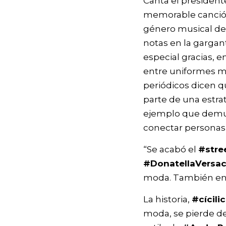
Canta el presiden
memorable canci
género musical de
notas en la garga
especial gracias, e
entre uniformes mil
periódicos dicen q
parte de una estra
ejemplo que demues
conectar personas
“Se acabó el
#stre
#DonatellaVersa
moda. También en 
La historia,
#cícili
moda, se pierde de