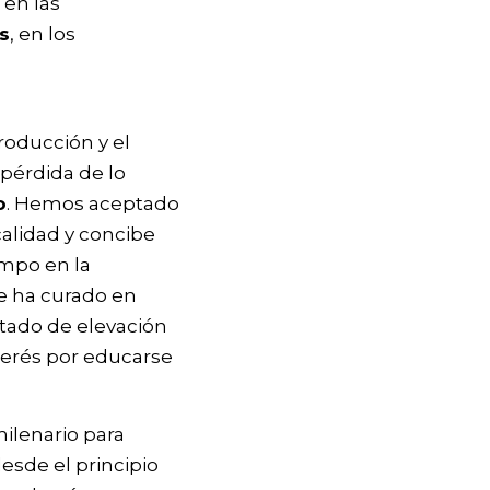
o en las
s
, en los
producción y el
 pérdida de lo
o
. Hemos aceptado
calidad y concibe
empo en la
se ha curado en
stado de elevación
terés por educarse
ilenario para
esde el principio