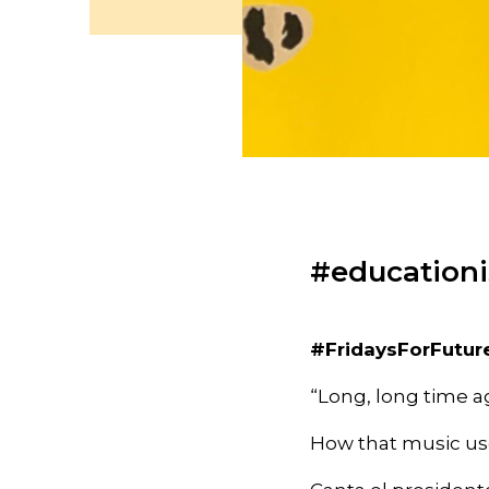
#educationi
#FridaysForFutur
“Long, long time a
How that music us