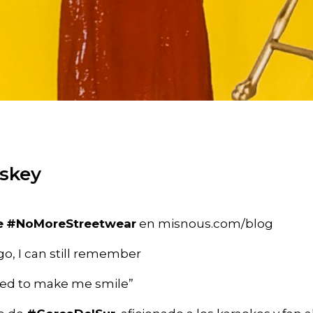
skey
e
#NoMoreStreetwear
en misnous.com/blog
go, I can still remember
ed to make me smile”