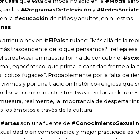
orCasa
que está de moda no solo en la
#Moda
, sin
s
, en los
#ProgramasDeTelevisión
y
#RedesSociale
 en la
#educación
de niños y adultos, en nuestras
anas
 artículo hoy en
#ElPaís
titulado: “Más allá de la re
o más trascendente de lo que pensamos?” refleja esa
el streetwear en nuestra forma de concebir el
#sex
mal, egocéntrico, que prima la cantidad frente a la 
 “coitos fugaces”. Probablemente por la falta de ti
vivimos y por una tradición histórico-religiosa que 
o el sexo como un acto streetwear en lugar de un e
muestra, realmente, la importancia de despertar in
 los ámbitos a través de la cultura
s
#artes
son una fuente de
#ConocimientoSexual
m
xualidad bien comprendida y mejor practicada es, d