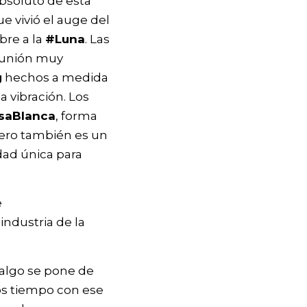
absoluto de esta
 vivió el auge del
bre a la
#Luna
. Las
 unión muy
g
hechos a medida
a vibración. Los
saBlanca
, forma
Pero también es un
dad única para
e
 industria de la
 algo se pone de
os tiempo con ese