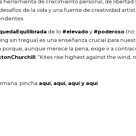
a herramienta de crecimiento personal, de libertad y
desafíos de la vida y una fuente de creatividad artíst
cendentes
uedaEquilibrada
de lo
#elevado
y
#poderoso
(no 
ng sin tregua) es una enseñanza crucial para nuestr
orque, aunque merece la pena, exige ir a contraco
tonChurchill
: “Kites rise highest against the wind, n
semana: pincha
aquí
,
aquí
,
aquí
y
aquí