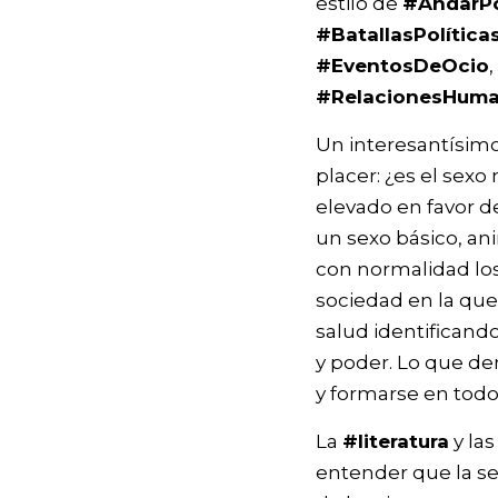
estilo de
#AndarP
#BatallasPolítica
#EventosDeOcio
,
#RelacionesHum
Un interesantísimo
placer: ¿es el sex
elevado en favor d
un sexo básico, ani
con normalidad los
sociedad en la que 
salud identificand
y poder. Lo que de
y formarse en todos
La
#literatura
y la
entender que la se