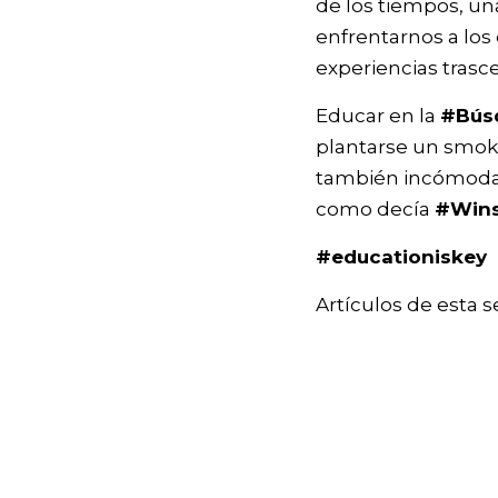
de los tiempos, un
enfrentarnos a los 
experiencias tras
Educar en la
#Búsq
plantarse un smoki
también incómoda p
como decía
#Wins
#educationiskey
Artículos de esta 