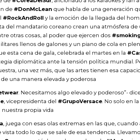
te de
#CoreaDelSur
, aficionado a los karaokes y fan 
ón de
#DonMcLean
que habla de una generación que
l
#RockAndRoll
y la emoción de la llegada del hom
nta del mandatario coreano crean una atmósfera de
ntre otras cosas, al poder que ejercen dos
#smokin
itares llenos de galones y un piano de cola en plen
ue esta cena de gala, celebrada el martes en la
#Ca
tegia diplomática ante la tensión política mundial. 
tra, una vez más, que las artes tienen esa capaci
 de una manera elevada y poderosa
etwear
. Necesitamos algo elevado y poderoso”- dic
ce
, vicepresidenta del
#GrupoVersace
. No solo en la
nuestra propia vida
ca
, juega con esas olas extremas en las que, cuando
 vista todo lo que se sale de esa tendencia. Llevam