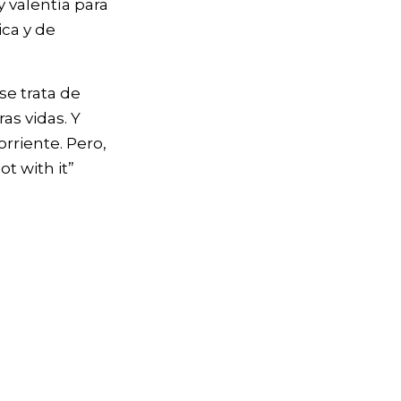
 valentía para
ica y de
se trata de
as vidas. Y
rriente. Pero,
ot with it”