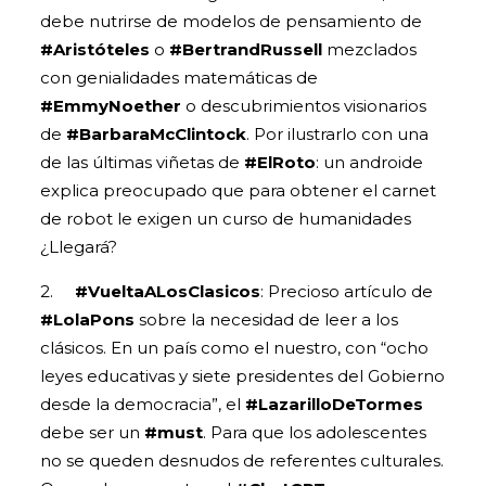
debe nutrirse de modelos de pensamiento de
#Aristóteles
o
#BertrandRussell
mezclados
con genialidades matemáticas de
#EmmyNoether
o descubrimientos visionarios
de
#BarbaraMcClintock
. Por ilustrarlo con una
de las últimas viñetas de
#ElRoto
: un androide
explica preocupado que para obtener el carnet
de robot le exigen un curso de humanidades
¿Llegará?
2.
#VueltaALosClasicos
: Precioso artículo de
#LolaPons
sobre la necesidad de leer a los
clásicos. En un país como el nuestro, con “ocho
leyes educativas y siete presidentes del Gobierno
desde la democracia”, el
#LazarilloDeTormes
debe ser un
#must
. Para que los adolescentes
no se queden desnudos de referentes culturales.