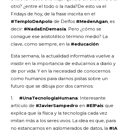
otro? ¿entre el todo o la nada?De esto va el
Fridays de hoy, de la frase inscrita en el
#TemploDeApolo
de Delfos
#MedenAgan
, es
decir:
#NadaEnDemasía
. Pero ¿cómo se
consigue ese aristotélico término medio? La
clave, como siempre, en la
#educación
Esta semana, la actualidad informativa vuelve a
insistir en la importancia de educarnos a diario y
de por vida. Y en la necesidad de conocernos
como humanos para darnos pistas sobre un
futuro que se dibuja por dos caminos:
1.
#UnaTecnologiaHumana
: Interesante
artículo de
#JavierSampedro
en
#ElPais
que
explica que la física y la tecnología cada vez
imitan más a los seres vivos. La idea es que, para
no estancarnos en aglomerados de datos, la
#IA