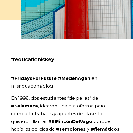
#educationiskey
#FridaysForFuture
#MedenAgan
en
misnous.com/blog
En 1998, dos estudiantes “de pellas” de
#Salamaca
, idearon una plataforma para
compartir trabajos y apuntes de clase. Lo
quisieron llamar
#ElRincónDelVago
porque
hacía las delicias de
#remolones
y
#flemáticos