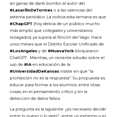
sin ganas de darle bombo al autor del
#LazarilloDeTormes
o a las valencias del
sistema periódico. La noticia esta semana es que
#ChapGPT
(hoy delicia de un público mucho
más amplio que colegiales y universitarios
rezagados) ya supera al Rincón del Vago. Hace
unos meses que el Distrito Escolar Unificado de
#LosAngeles
y de
#NuevaYork
bloquearon
ChatGPT. Mientras, un reciente estudio sobre el
uso de
#IA
en educación de la
#UniversidadDeKansas
insiste en que “la
prohibición no es la respuesta”. Su propuesta es
educar para formar a los alumnos, entre otras
cosas, en el pensamiento crítico y en la
detección de datos falsos
La pregunta es la siguiente: ¿es necesario decidir
entre lo nuevo o lo viejo? ¿entre un extremo o el