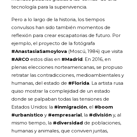
tecnología para la supervivencia.
Pero a lo largo de la historia, los tiempos
convulsos han sido también momentos de
reflexión para crear escapatorias de futuro. Por
ejemplo, el proyecto de la fotógrafa
#AnastasiaSamoylova
(Moscú, 1984) que visita
#ARCO
estos días en
#Madrid
. En 2016, en
plenas elecciones norteamericanas, se propuso
retratar las contradicciones, medioambientales y
humanas, del estado de
#Florida
. La artista rusa
quiso mostrar la complejidad de un estado
donde se palpaban todas las tensiones de
Estados Unidos: la
#inmigración
, el
#boom
#urbanístico
y
#empresarial
, la
#división
y, al
mismo tiempo, la
#diversidad
de poblaciones,
humanas y animales, que conviven juntas,