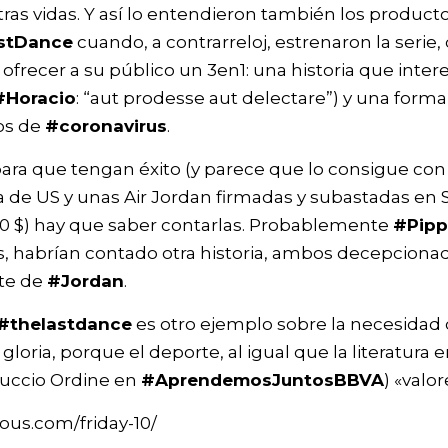
ras vidas. Y así lo entendieron también los producto
stDance
cuando, a contrarreloj, estrenaron la serie
a ofrecer a su público un 3en1: una historia que int
#Horacio
: “aut prodesse aut delectare”) y una form
os de
#coronavirus
.
 para que tengan éxito (y parece que lo consigue con 
 de US y unas Air Jordan firmadas y subastadas en 
 $) hay que saber contarlas. Probablemente
#Pip
s, habrían contado otra historia, ambos decepciona
nte de
#Jordan
.
#thelastdance
es otro ejemplo sobre la necesidad 
y gloria, porque el deporte, al igual que la literatura
Nuccio Ordine en
#AprendemosJuntosBBVA
) «valo
ous.com/friday-10/