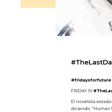
#TheLastDanc
#fridaysforfuture
FRIDAY 10
#TheLa
El novelista esta
diciendo: “Human b