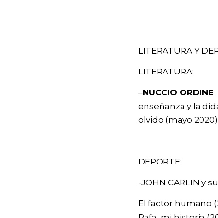
LITERATURA Y DE
LITERATURA:
–
NUCCIO ORDINE
s
enseñanza y la didá
olvido (mayo 2020)
DEPORTE:
-JOHN CARLIN y su 
El factor humano 
Rafa, mi historia (20