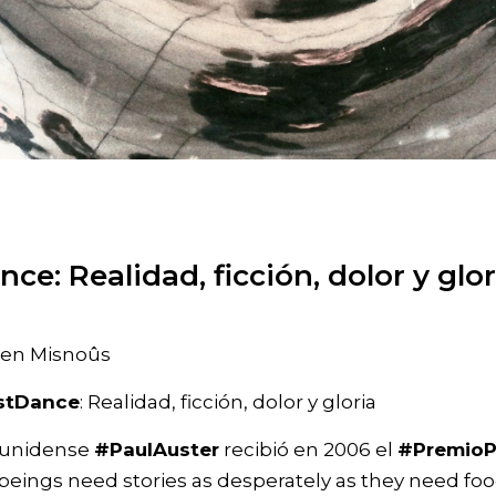
e: Realidad, ficción, dolor y glor
en Misnoûs
stDance
: Realidad, ficción, dolor y gloria
dounidense
#PaulAuster
recibió en 2006 el
#PremioP
eings need stories as desperately as they need food