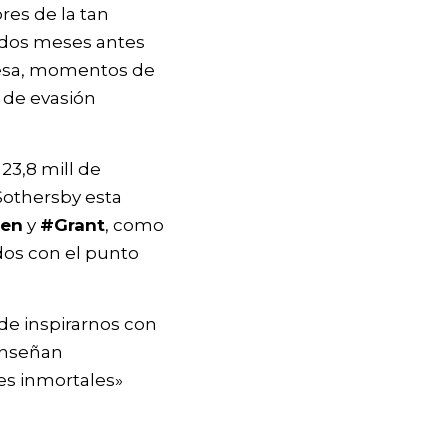
res de la tan
, dos meses antes
eresa, momentos de
a de evasión
23,8 mill de
Sothersby esta
pen
y
#Grant
, como
dos con el punto
de inspirarnos con
 enseñan
res inmortales»