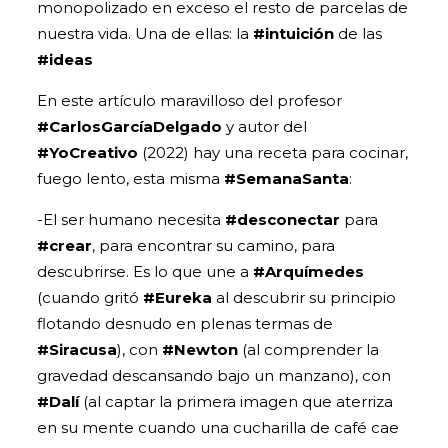
monopolizado en exceso el resto de parcelas de
nuestra vida. Una de ellas: la
#intuición
de las
#ideas
En este artículo maravilloso del profesor
#CarlosGarcíaDelgado
y autor del
#YoCreativo
(2022) hay una receta para cocinar,
fuego lento, esta misma
#SemanaSanta
:
-El ser humano necesita
#desconectar
para
#crear
, para encontrar su camino, para
descubrirse. Es lo que une a
#Arquímedes
(cuando gritó
#Eureka
al descubrir su principio
flotando desnudo en plenas termas de
#Siracusa
), con
#Newton
(al comprender la
gravedad descansando bajo un manzano), con
#Dalí
(al captar la primera imagen que aterriza
en su mente cuando una cucharilla de café cae