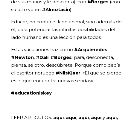
de sus manos y le despierta), con
#Borges
(con
su otro yo en
#Almotasin
)
Educar, no contra el lado animal, sino además de
él, para potenciar las infinitas posibilidades del
lado humano es una lección para todos.
Estas vacaciones haz como
#Arquímedes
,
#Newton
,
#Dalí
,
#Borges
: para, desconecta,
piensa, sé otro, descúbrete. Porque como decía
el escritor noruego
#NilsKjaer
: «El que se pierde
es el que encuentra nuevas sendas»
#educationiskey
LEER ARTíCULOS:
aquí
,
aquí
,
aquí
,
aquí
y
aquí,