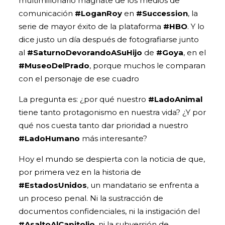
multimillonario magnate de los medios de
comunicación
#LoganRoy
en
#Succession
, la
serie de mayor éxito de la plataforma
#HBO
. Y lo
dice justo un día después de fotografiarse junto
al
#SaturnoDevorandoASu
Hijo
de
#Goya
, en el
#MuseoDelPrado
, porque muchos le comparan
con el personaje de ese cuadro
La pregunta es: ¿por qué nuestro
#LadoAnimal
tiene tanto protagonismo en nuestra vida? ¿Y por
qué nos cuesta tanto dar prioridad a nuestro
#LadoHumano
más interesante?
Hoy el mundo se despierta con la noticia de que,
por primera vez en la historia de
#EstadosUnidos
, un mandatario se enfrenta a
un proceso penal. Ni la sustracción de
documentos confidenciales, ni la instigación del
#AsaltoAlCapitolio
, ni la subversión de