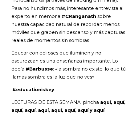
hidrocarburos (a través de fracking o minería).
Para no hundirnos más, interesante entrevista al
experto en memoria
#CRanganath
sobre
nuestra capacidad natural de recordar: menos
móviles que graben sin descanso y más capturas
reales de momentos sin sombras
Educar con eclipses que iluminen y no
oscurezcan es una enseñanza importante. Lo
decía
#Barbusse
: «la sombra no existe; lo que tú
llamas sombra es la luz que no ves»
·
#educationiskey
LECTURAS DE ESTA SEMANA: pincha
aquí
,
aqu
í,
aquí
,
aquí
,
aquí,
aqu
í,
aquí,
aquí
y
aquí