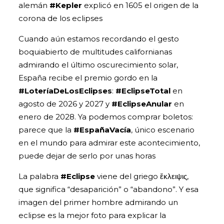
alemán
#Kepler
explicó en 1605 el origen de la
corona de los eclipses
Cuando aún estamos recordando el gesto
boquiabierto de multitudes californianas
admirando el último oscurecimiento solar,
España recibe el premio gordo en la
#LoteríaDeLosEclipses
:
#EclipseTotal
en
agosto de 2026 y 2027 y
#EclipseAnular
en
enero de 2028. Ya podemos comprar boletos:
parece que la
#EspañaVacía
, único escenario
en el mundo para admirar este acontecimiento,
puede dejar de serlo por unas horas
La palabra
#Eclipse
viene del griego ἔκλειψις,
que significa “desaparición” o “abandono”. Y esa
imagen del primer hombre admirando un
eclipse es la mejor foto para explicar la