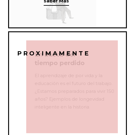
saber Más
PROXIMAMENTE
En busca del
tiempo perdido
El aprendizaje de por vida y la
educación es el futuro del trabajo.
¿Estamos preparados para vivir 150
años? Ejemplos de longevidad
inteligente en la historia