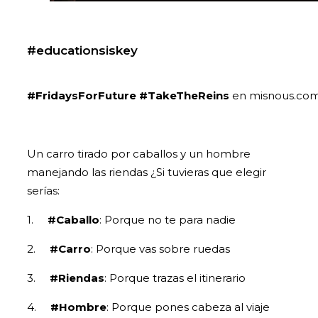
#educationsiskey
#FridaysForFuture
#TakeTheReins
en misnous.com
Un carro tirado por caballos y un hombre
manejando las riendas ¿Si tuvieras que elegir
serías:
1.
#Caballo
: Porque no te para nadie
2.
#Carro
: Porque vas sobre ruedas
3.
#Riendas
: Porque trazas el itinerario
4.
#Hombre
: Porque pones cabeza al viaje