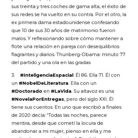
sus treinta y tres coches de gama alta, el éxito de
sus redes se ha vuelto en su contra. Por el otro, la
ex primera dama estadounidense confesando
que 10 de sus 30 años de matrimonio fueron
malos. Y reflexionando sobre cómo mantener a
flote una relación en pareja con desequilibrios
flagrantes y diarios. Thunberg-Obama: minuto 77
del partido y una ola en las gradas
3.
#InteligenciaEspacial
: Él 86. Ella 71. Él con
un
#NobelDeLiteratura
. Ella con un
#Doctorado
en
#LaVida
. Su altavoz es una
#NovelaPorEntregas
, pero del siglo XXI. Él
tiene sus cuentos. En uno que escribió a finales
de 2020 decía: “Todas las noches, parece
mentira, desde que cometí la locura de
abandonar a mi mujer, pienso en ella y me