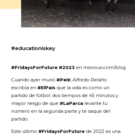
#educationiskey
#FridaysForFuture
#2023
en misnous.com/blog
Cuando ayer murió
#Pelé
, Alfredo Relaño
escribía en
#ElPaís
que la vida es como un
partido de fútbol: dos tiempos de 45 minutos y
mayor riesgo de que
#LaParca
levante tu
número en la segunda parte y te saque del
partido
Este último
#FridaysForFuture
de 2022 es una