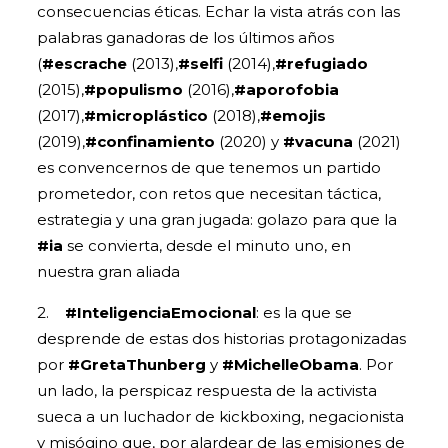
consecuencias éticas. Echar la vista atrás con las
palabras ganadoras de los últimos años
(
#escrache
(2013),
#selfi
(2014),
#refugiado
(2015),
#populismo
(2016),
#aporofobia
(2017),
#microplástico
(2018),
#emojis
(2019),
#confinamiento
(2020) y
#vacuna
(2021)
es convencernos de que tenemos un partido
prometedor, con retos que necesitan táctica,
estrategia y una gran jugada: golazo para que la
#ia
se convierta, desde el minuto uno, en
nuestra gran aliada
2.
#InteligenciaEmocional
: es la que se
desprende de estas dos historias protagonizadas
por
#GretaThunberg
y
#MichelleObama
. Por
un lado, la perspicaz respuesta de la activista
sueca a un luchador de kickboxing, negacionista
y misógino que, por alardear de las emisiones de