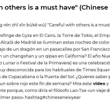
h others is a must have" (Chinese
 zhī xīn bùkě wú) “Careful with others is a must
sfinge de Gyza en El Cairo, la Torre de Tokio, el Em
e Alcalá de Madrid se iluminan estas noches de colo
jo de un dragón en un pasacalles por San Francisco
n un changshan y un qipao en California? El año N
Lunar o Festival de la Primavera) es una celebraci
uy desconocida para los habituales de Times Square
s de Copacabana o la Puerta del Sol. ¿Quieres saber
 un sobre rojo este fin de semana? Mira este
video
y
e porque, como diría el filósofo Lao-Tse «un viaje d
rimer paso»
hashtag
#
chinesenewyear