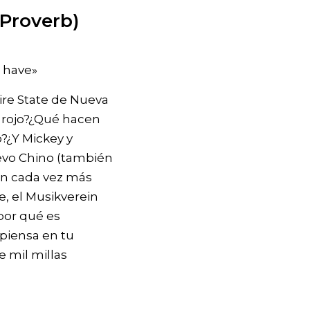
 Proverb)
 have»
pire State de Nueva
r rojo?¿Qué hacen
?¿Y Mickey y
uevo Chino (también
ón cada vez más
, el Musikverein
 por qué es
 piensa en tu
e mil millas