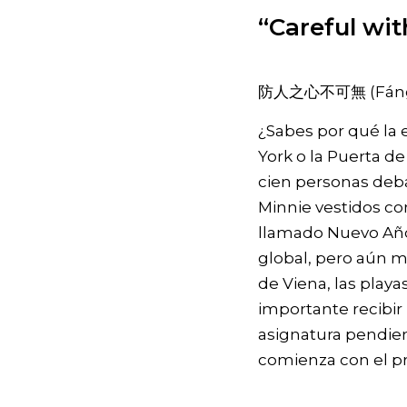
“Careful wit
防人之心不可無 (Fáng rén
¿Sabes por qué la e
York o la Puerta d
cien personas deba
Minnie vestidos co
llamado Nuevo Año 
global, pero aún m
de Viena, las playa
importante recibir
asignatura pendient
comienza con el p